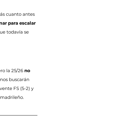
rás cuanto antes 
ar para escalar 
que todavía se 
o la 25/26 
no 
inos buscarán 
vente FS (5-2) y 
 madrileño.