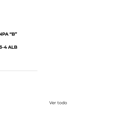
NPA “B”
3-4 ALB
Ver todo