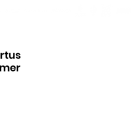
rtus
rimer