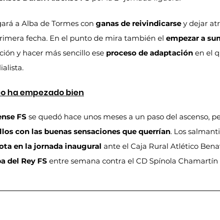
egará a Alba de Tormes con 
ganas de reivindicarse
 y dejar at
primera fecha. En el punto de mira también el 
empezar a sum
cación y hacer más sencillo ese 
proceso de adaptación
 en el 
alista.
co ha empezado bien
ense FS
 se quedó hace unos meses a un paso del ascenso, per
los con las buenas sensaciones que querrían
. Los salmant
ota en la jornada inaugural
 ante el Caja Rural Atlético Bena
a del Rey FS
 entre semana contra el CD Spínola Chamartín