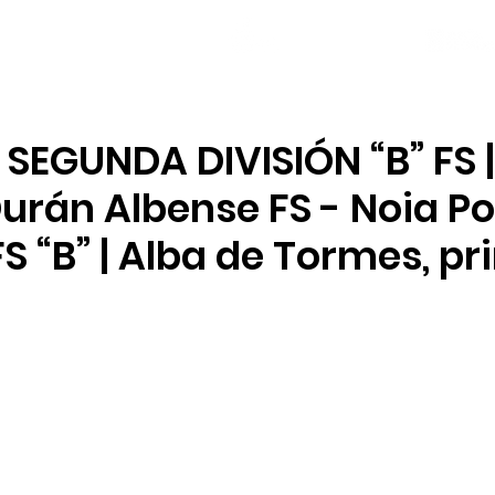
NOTICIAS
PLANTILLA
LOCAL SOCIAL
 SEGUNDA DIVISIÓN “B” FS |
urán Albense FS - Noia Po
FS “B” | Alba de Tormes, p