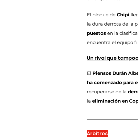
El bloque de 
Chipi
 ll
la dura derrota de la 
puestos
 en la clasifi
encuentra el equipo fili
Un rival que tampo
El 
Piensos Durán Alb
ha comenzado para el
recuperarse de la 
derr
la 
eliminación en Cop
Árbitros