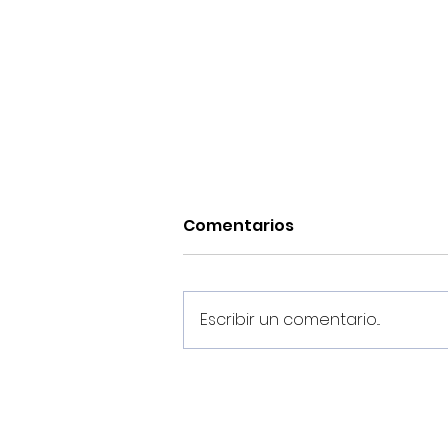
Comentarios
Escribir un comentario...
Oliver Chenel, Cristian y
Mosquera realizarán la
pretemporada con el