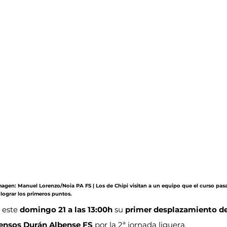
magen: Manuel Lorenzo/Noia PA FS | Los de Chipi visitan a un equipo que el curso pa
lograr los primeros puntos.
 este 
domingo 21 a las 13:00h
 su 
primer desplazamiento d
ensos Durán Albense FS
 por la 2ª jornada liguera.