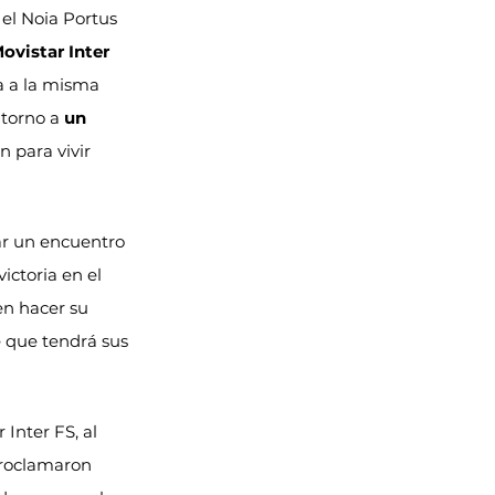
el Noia Portus 
ovistar Inter 
a a la misma 
torno a 
un 
 para vivir 
ar un encuentro 
ictoria en el 
en hacer su 
 que tendrá sus 
Inter FS, al 
proclamaron 