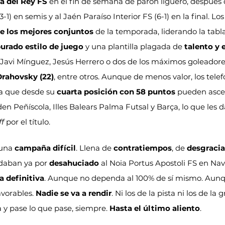
a del Rey FS
 en el fin de semana de parón liguero, después 
-1) en semis y al Jaén Paraíso Interior FS (6-1) en la final. Los
e los mejores conjuntos
 de la temporada, liderando la tab
urado estilo de juego
 y una plantilla plagada de 
talento y 
Javi Mínguez, Jesús Herrero o dos de los máximos goleadores
 Drahovsky (22)
, entre otros. Aunque de menos valor, los tele
ya que desde su 
cuarta posición con 58 puntos
 pueden ascen
n Peñíscola, Illes Balears Palma Futsal y Barça, lo que les da
f
 por el título.
una 
campaña difícil
. Llena de 
contratiempos
, de 
desgracia
daban ya por 
desahuciado
 al Noia Portus Apostoli FS en Nav
a definitiva
. Aunque no dependa al 100% de sí mismo. Aunq
vorables. 
Nadie se va a rendir
. Ni los de la pista ni los de la 
 y pase lo que pase, siempre. 
Hasta el último aliento
.