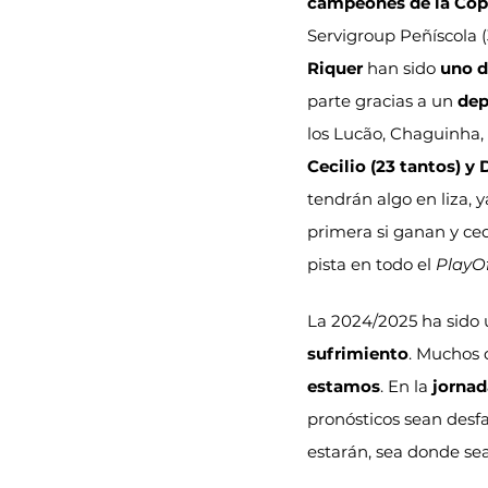
campeones de la Cop
Servigroup Peñíscola (3
Riquer
 han sido 
uno d
parte gracias a un 
dep
los Lucão, Chaguinha, 
Cecilio (23 tantos) y
tendrán algo en liza, 
primera si ganan y cede
pista en todo el 
PlayOf
La 2024/2025 ha sido 
sufrimiento
. Muchos 
estamos
. En la
 jornad
pronósticos sean desfa
estarán, sea donde sea