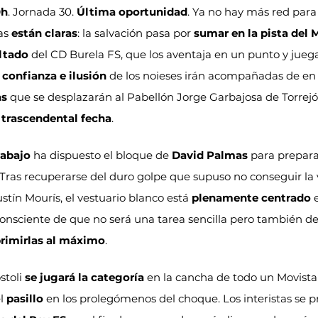
0h
. Jornada 30. 
Última oportunidad
. Ya no hay más red para 
as 
están claras
: la salvación pasa por 
sumar en la pista del M
ltado
 del CD Burela FS, que los aventaja en un punto y jueg
 
confianza e ilusión
 de los noieses irán acompañadas de en 
as
 que se desplazarán al Pabellón Jorge Garbajosa de Torrejón
 
trascendental fecha
.
rabajo
 ha dispuesto el bloque de 
David Palmas
 para prepar
 Tras recuperarse del duro golpe que supuso no conseguir la v
stín Mourís, el vestuario blanco está 
plenamente centrado
 
consciente de que no será una tarea sencilla pero también de
rimirlas al máximo
.
toli 
se jugará la categoría
 en la cancha de todo un Movistar 
l 
pasillo
 en los prolegómenos del choque. Los interistas se 