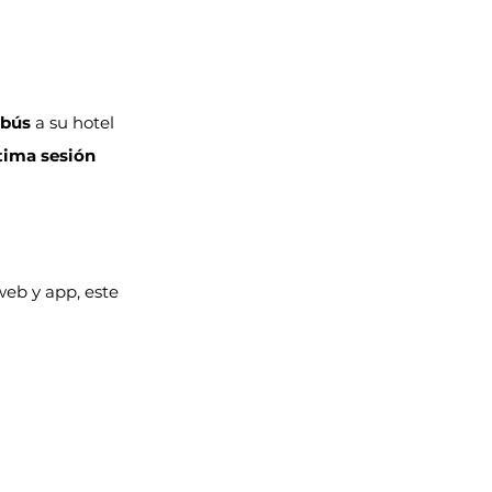
obús
 a su hotel 
tima sesión 
web y app, este 