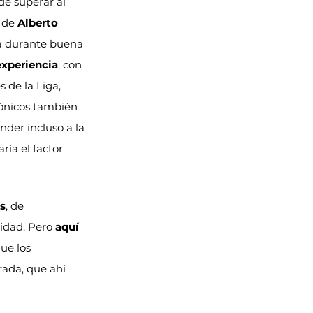
de superar al 
 de 
Alberto 
la durante buena 
experiencia
, con 
 de la Liga, 
fónicos también 
der incluso a la 
ría el factor 
s
, de 
idad. Pero 
aquí 
ue los 
grada, que ahí 