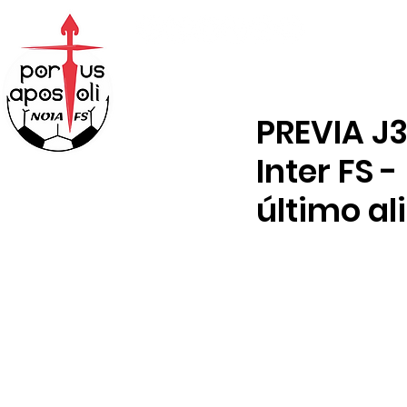
ABONOS
TIENDA
PREVIA J3
Inter FS -
último al