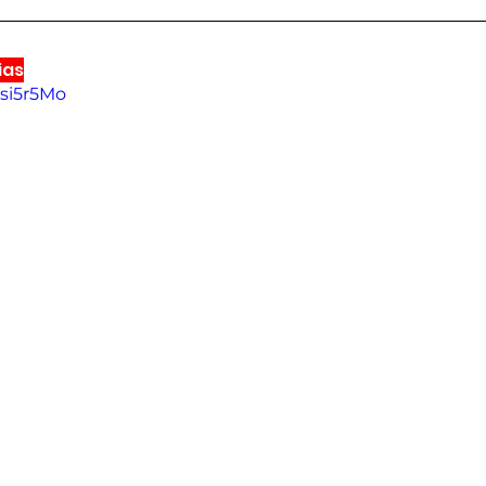
ias
-si5r5Mo