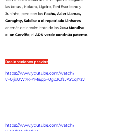
las botas-, Kokoro, Ligeiro, Toni Escribano y 
Juninho, pero con los 
Pachu, Asier Llamas, 
Geraghty, Saldise o el repatriado Linhares
, 
además del crecimiento de los 
Josu Mendive 
o Ion Cerviño
, el 
ADN verde continúa patente
.
Declaraciones previas
https://www.youtube.com/watch?
v=0ijxUW7K-YM&pp=0gcJCfsJAYcqIYzv
https://www.youtube.com/watch?