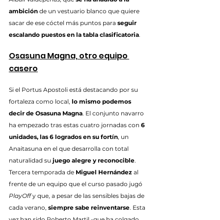
ambición
 de un vestuario blanco que quiere 
sacar de ese cóctel más puntos para 
seguir 
escalando puestos en la tabla clasificatoria
.
Osasuna Magna, otro equipo 
casero
Si el Portus Apostoli está destacando por su 
fortaleza como local, 
lo mismo podemos 
decir de Osasuna Magna
. El conjunto navarro 
ha empezado tras estas cuatro jornadas con 
6 
unidades, las 6 logrados en su fortín
, un 
Anaitasuna en el que desarrolla con total 
naturalidad su 
juego alegre y reconocible
. 
Tercera temporada de 
Miguel Hernández
 al 
frente de un equipo que el curso pasado jugó 
PlayOff
 y que, a pesar de las sensibles bajas de 
cada verano, 
siempre sabe reinventarse
. Esta 
vez han sido Roberto Martil -que ha colgado 