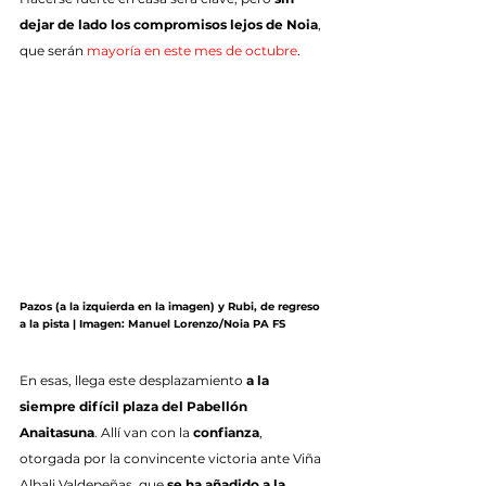
dejar de lado los compromisos lejos de Noia
, 
que serán 
mayoría en este mes de octubre
.
Pazos (a la izquierda en la imagen) y Rubi, de regreso 
a la pista | Imagen: Manuel Lorenzo/Noia PA FS
En esas, llega este desplazamiento 
a la 
siempre difícil plaza del Pabellón 
Anaitasuna
. Allí van con la 
confianza
, 
otorgada por la convincente victoria ante Viña 
Albali Valdepeñas, que 
se ha añadido a la 