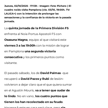
Jueves, 02/10/2025 · 17:13h · Imagen: Foto Pichero | El 
cuadro noiés visita Pamplona (vie. 03/10, 19:00h. TV: 
LALIGA+) con la intención de prolongar las 
sensaciones y la confianza de la victoria en la pasada 
jornada.
La 
quinta jornada de la Primera División FS
enfrenta al Noia Portus Apostoli FS con 
Osasuna Magna
, equipo al que visitará este 
viernes 3 a las 19:00h
 con la misión de lograr 
en Pamplona 
una segunda victoria 
consecutiva
 y los primeros puntos como 
visitante.
El pasado sábado, los de 
David Palmas
 -que 
recuperó a 
David Pazos y Rubi
 de lesión- 
volvieron a dejar claro que el que quiera sumar 
en el Agustín Mourís, 
va a tener que sudar de 
lo lindo
. No en vano, 
los cuatro puntos que 
tienen los han recolectado en su feudo
. 
Hacerse fuerte en casa será clave, pero 
sin 