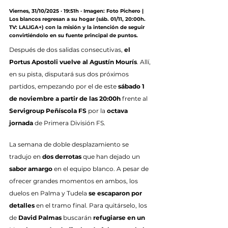
Viernes, 31/10/2025 · 19:51h · Imagen: Foto Pichero | 
Los blancos regresan a su hogar (sáb. 01/11, 20:00h. 
TV: LALIGA+) con la misión y la intención de seguir 
convirtiéndolo en su fuente principal de puntos.
Después de dos salidas consecutivas, 
el 
Portus Apostoli vuelve al Agustín Mourís
. Allí, 
en su pista, disputará sus dos próximos 
partidos, empezando por el de este 
sábado 1 
de noviembre a partir de las 20:00h
 frente al 
Servigroup Peñíscola FS
 por la 
octava 
jornada
 de Primera División FS.
La semana de doble desplazamiento se 
tradujo en 
dos derrotas
 que han dejado un 
sabor amargo
 en el equipo blanco. A pesar de 
ofrecer grandes momentos en ambos, los 
duelos en Palma y Tudela 
se escaparon por 
detalles
 en el tramo final. Para quitárselo, los 
de 
David Palmas
 buscarán 
refugiarse en un 