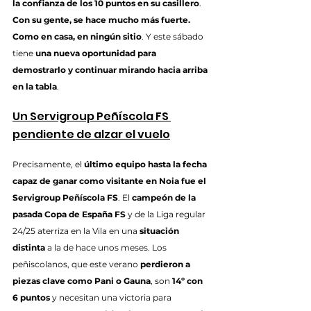
la confianza de los 10 puntos en su casillero
. 
Con su gente, se hace mucho más fuerte. 
Como en casa, en ningún sitio
. Y este sábado 
tiene 
una nueva oportunidad para 
demostrarlo y continuar mirando hacia arriba 
en la tabla
.
Un Servigroup Peñíscola FS 
pendiente de alzar el vuelo
Precisamente, el 
último equipo hasta la fecha 
capaz de ganar como visitante en Noia fue el 
Servigroup Peñíscola FS
. El 
campeón de la 
pasada Copa de España FS
 y de la Liga regular 
24/25 aterriza en la Vila en una 
situación 
distinta
 a la de hace unos meses. Los 
peñiscolanos, que este verano 
perdieron a 
piezas clave como Pani o Gauna
, son 
14º con 
6 puntos
 y necesitan una victoria para 