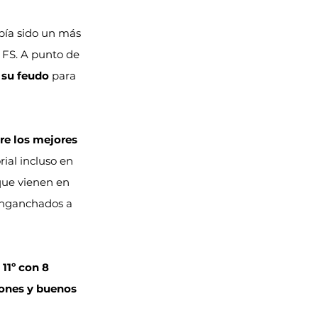
bía sido un más 
 FS. A punto de 
 su feudo
 para 
re los mejores 
ial incluso en 
 que vienen en 
enganchados a 
 
11º con 8 
ones y buenos 