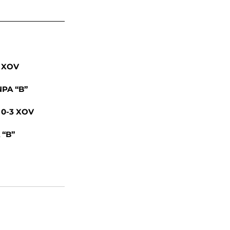
4 XOV
NPA “B”
 0-3 XOV
 “B”