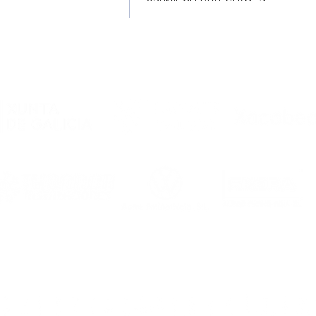
Oliver Chenel, Cristian y
Mosquera realizarán la
pretemporada con el
Primer Equipo