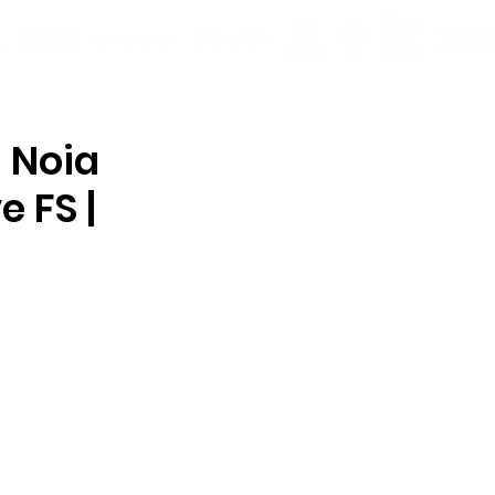
| Noia
 FS |