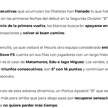
secutivas
 que acumulan los filialistas han 
frenado
 lo que ha
en las primeras fechas del debut en la Segunda División “B”
rcio de la primera vuelta
, los blancos buscarán 
apoyarse en
sensaciones y 
volver al buen camino
.
encilla, ya que visitará el Mourís otro equipo considerado 
ent
Xove FS
 cuenta en sus filas con jugadores con un largo histor
l es el caso de 
Matamoros, Edu o Iago Míguez
. Los verdes,
3 triunfos consecutivos
, son 
5º con 16 puntos
 y continúan 
peonato.
 fruto de esta adversa dinámica, un Portus Apostoli “B” que es
r más para arriba que para abajo pasa por 
recuperar sensaci
ya 
no quiere perder más tiempo
.