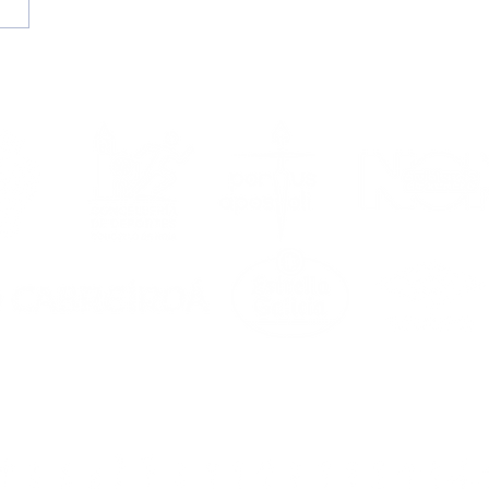
emos la lupa a un
vo) curso de récord
ilial