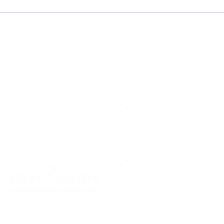
#TolosPorTi | Campaña
Pon
de abonados temporada
(nue
2026/2027
del F