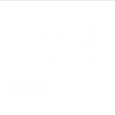
Llega agosto, vuelve el
Mac
Noia
bla
má