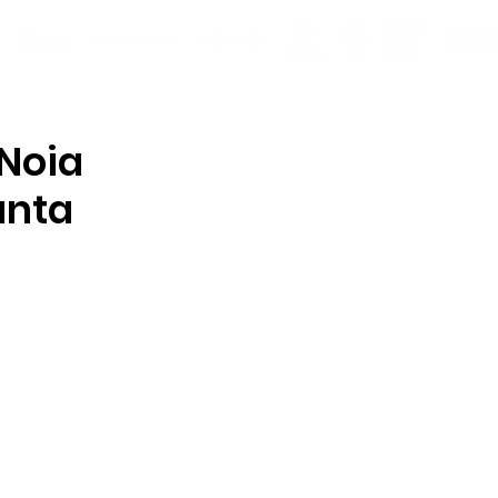
 Noia
anta