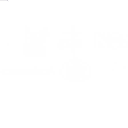
edo vestirá de
nco una temporada
s