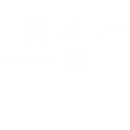
nco una temporada
s