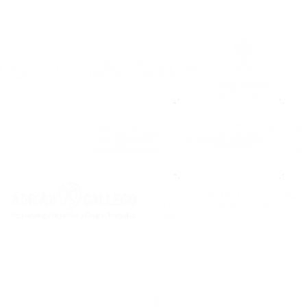
Noia
bla
má