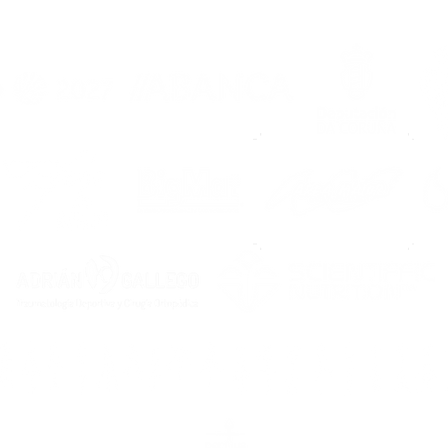
Noia
rubr
cola
Aca
Our