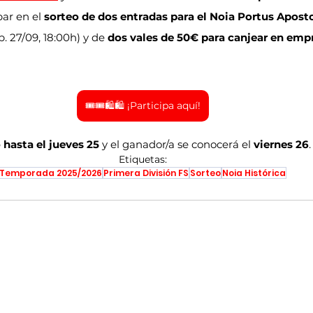
par en el 
sorteo de dos entradas para el Noia Portus Aposto
b. 27/09, 18:00h) y de 
dos vales de 50€ para canjear en emp
🎟️🎟️🛍️🛍️ ¡Participa aquí!
 hasta el jueves 25
 y el ganador/a se conocerá el 
viernes 26
.
Etiquetas:
Temporada 2025/2026
Primera División FS
Sorteo
Noia Histórica