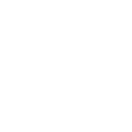
ica un convenio de
boración con el
demia Futsal
ense