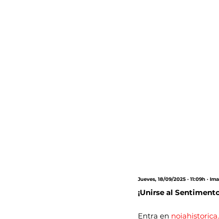
Jueves, 18/09/2025 · 11:09h · Im
¡Unirse al Sentimento
Entra en 
noiahistoric