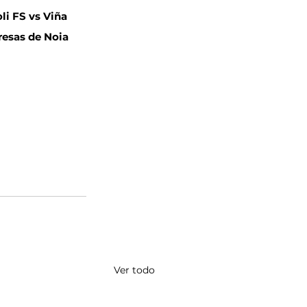
li FS vs Viña 
resas de Noia 
Ver todo