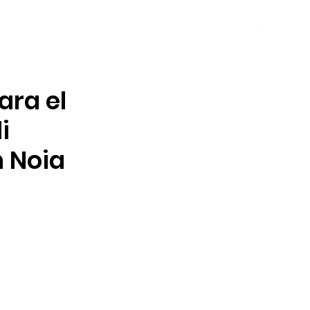
ara el
i
n Noia