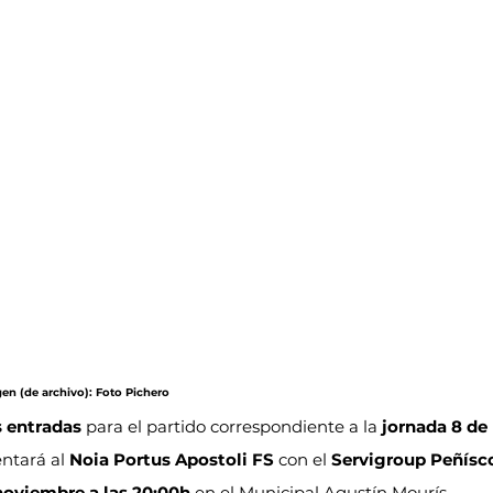
gen (de archivo): Foto Pichero
s entradas
 para el partido correspondiente a la 
jornada 8 de 
ntará al 
Noia Portus Apostoli FS
 con el 
Servigroup Peñísco
noviembre a las 20:00h
 en el Municipal Agustín Mourís.