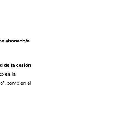
de abonado/a 
d de la cesión 
to 
en la 
to”, como en el 