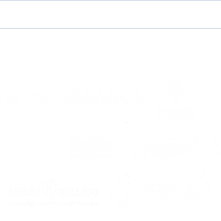
“Me dijeron que Noia es
¡Pr
una familia y lo
202
comprobé al llegar”