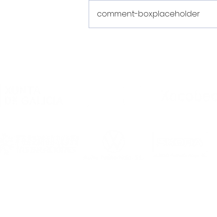
comment-box.placeholder
Estos son los dorsales del
Noia Portus Apostoli FS
2026/2027