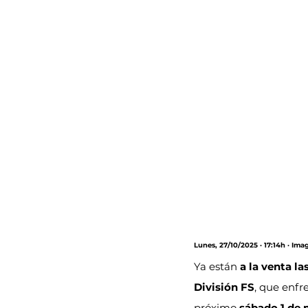
Lunes, 27/10/2025 · 17:14h · Ima
Ya están 
a la venta la
División FS
, que enfre
próximo 
sábado 1 de 