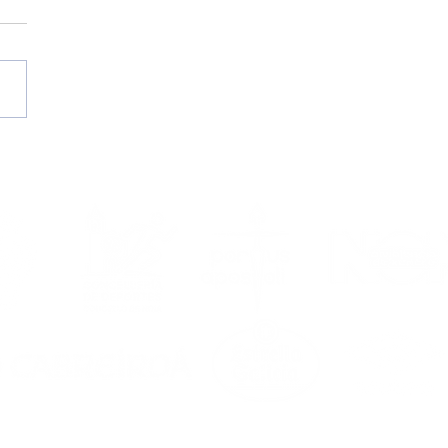
edo vestirá de
nco una temporada
s