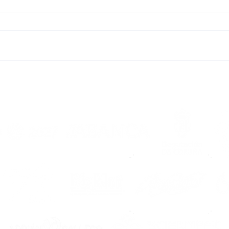
Llega agosto, vuelve el
Mac
Noia
bla
má