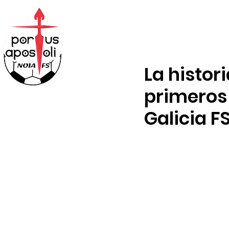
ABONOS
TIENDA
La histor
primeros 
Galicia F