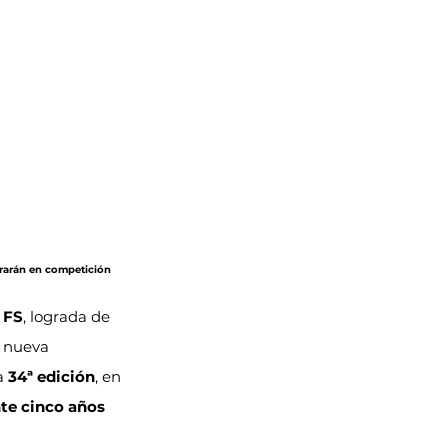
trarán en competición 
 FS
, lograda de 
 nueva 
a 
34ª edición
, en 
nte cinco años 