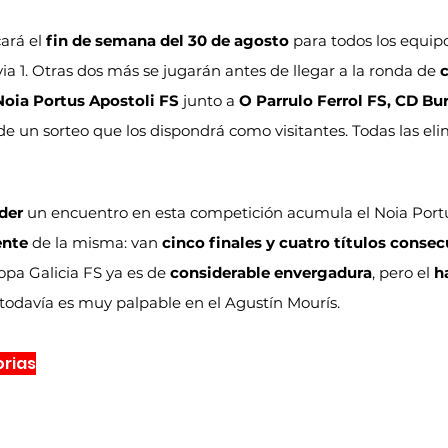
ará el 
fin de semana del 30 de agosto
 para todos los equip
ia 1. Otras dos más se jugarán antes de llegar a la ronda de 
c
Noia Portus Apostoli FS
 junto a 
O Parrulo Ferrol FS, CD Bu
e un sorteo que los dispondrá como visitantes. Todas las eli
der
 un encuentro en esta competición acumula el Noia Portu
ente
 de la misma: van 
cinco finales y cuatro títulos consec
pa Galicia FS ya es de 
considerable envergadura
, pero el 
h
odavía es muy palpable en el Agustín Mourís.
orias