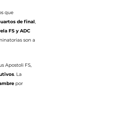
os que 
uartos de final
, 
rela FS y ADC 
minatorias son a 
s Apostoli FS, 
utivos
. La 
ambre
 por 