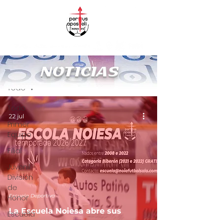
NOTICIAS
NO
T
ICIAS
Todo
Todo
22 jul
Primer
Equipo
Filial
Juvenil
División
de
Escuela Deportiva
Honor
La Escuela Noiesa abre sus
Escuela