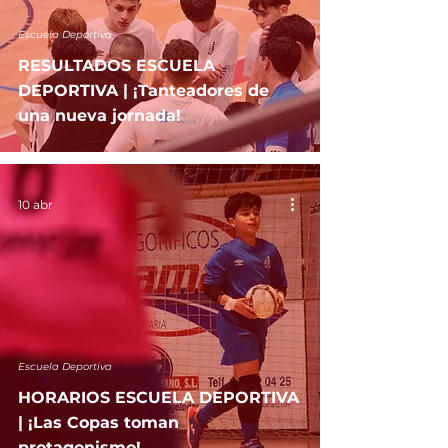
Escuela Deportiva
RESULTADOS ESCUELA
DEPORTIVA | ¡Tanteadores de
una nueva jornada!
10 abr
Escuela Deportiva
HORARIOS ESCUELA DEPORTIVA
| ¡Las Copas toman
protagonismo!