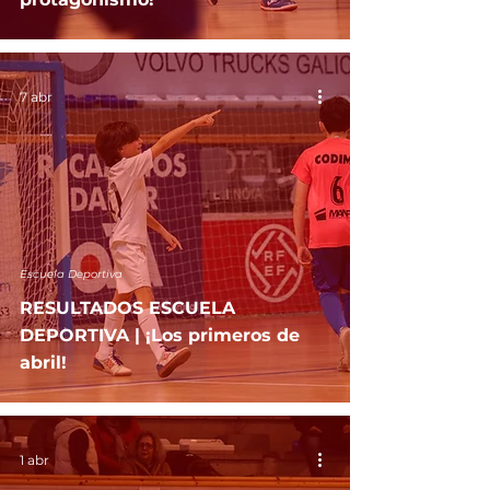
7 abr
Escuela Deportiva
RESULTADOS ESCUELA
DEPORTIVA | ¡Los primeros de
abril!
1 abr