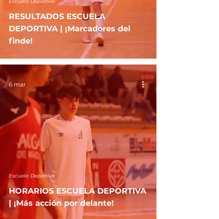
Escuela Deportiva
RESULTADOS ESCUELA
DEPORTIVA | ¡Marcadores del
finde!
6 mar
Escuela Deportiva
HORARIOS ESCUELA DEPORTIVA
| ¡Más acción por delante!