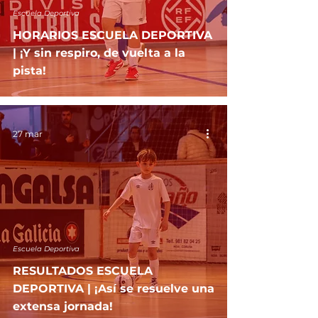
Escuela Deportiva
HORARIOS ESCUELA DEPORTIVA
| ¡Y sin respiro, de vuelta a la
pista!
27 mar
Escuela Deportiva
RESULTADOS ESCUELA
DEPORTIVA | ¡Así se resuelve una
extensa jornada!