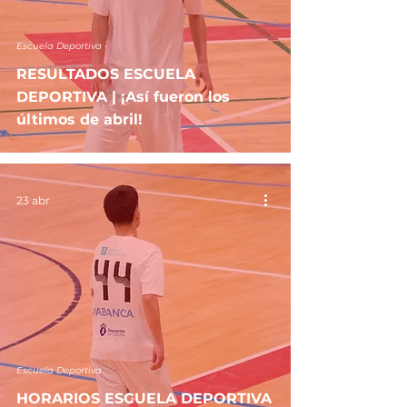
Escuela Deportiva
RESULTADOS ESCUELA
DEPORTIVA | ¡Así fueron los
últimos de abril!
23 abr
Escuela Deportiva
HORARIOS ESCUELA DEPORTIVA