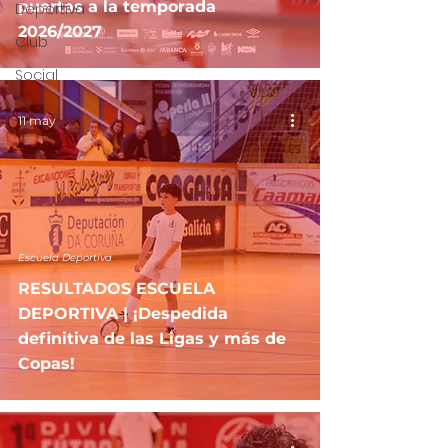
puertas a la temporada
Deportiva
2026/2027
Club
Social
11 may
Escuela Deportiva
RESULTADOS ESCUELA
DEPORTIVA | ¡Despedida
definitiva de las Ligas y más de
Copas!