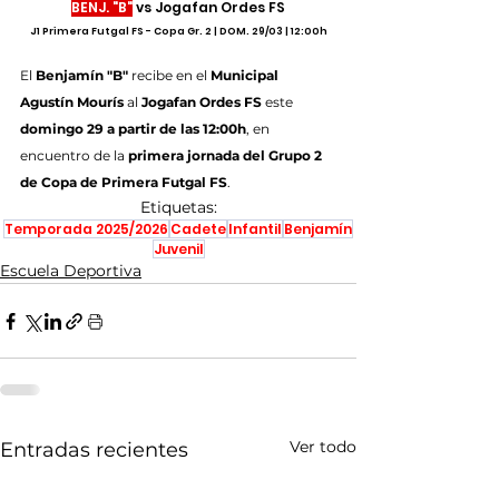
BENJ. "B"
 vs Jogafan Ordes FS
J1 Primera Futgal FS - Copa Gr. 2 | DOM. 29/03 | 12:00h
El
 Benjamín "B" 
recibe en el 
Municipal 
Agustín Mourís
 al 
Jogafan Ordes FS
 este 
domingo 29 a partir de las 12:00h
, en 
encuentro de la 
primera jornada del Grupo 2 
de Copa de Primera Futgal FS
.
Etiquetas:
Temporada 2025/2026
Cadete
Infantil
Benjamín
Juvenil
Escuela Deportiva
Ver todo
Entradas recientes