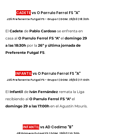
CADETE
 vs O Parrulo Ferrol FS "A"
J26 Preferente Futgal FS - Grupo 1 | DOM. 29/03 | 18:30h
El 
Cadete
 de 
Pablo Cardoso 
se enfrenta en 
casa al 
O Parrulo Ferrol FS "A"
 el 
domingo 29 
a las 18:30h
 por la 
26ª y última jornada de 
Preferente Futgal FS
.
INFANTIL
 vs O Parrulo Ferrol FS "A"
J26 Preferente Futgal FS - Grupo 1 | DOM. 29/03 | 17:00h
El 
Infantil
 de 
Iván Fernández
 remata la Liga 
recibiendo al 
O Parrulo Ferrol FS "A" 
el 
domingo 29 a las 17:00h
 en el Agustín Mourís.
INFANTIL
 vs AD Codima "B"
J18 Primera Futgal FS | DOM. 29/03 | 10:30h