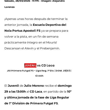
Sábado, 28/03/2026 · 11:17h · Imagen: Alejandro 
Lorenzo
¡Apenas unas horas después de terminar la 
anterior jornada, la 
Escuela Deportiva del 
Noia Portus Apostoli FS
 ya se prepara para 
volver a la pista, en un fin de semana 
prácticamente íntegro en el Mourís! 
Descansan el Alevín y el Prebenjamín.
JUVENIL
 vs CD Laca
J10 Primera Futgal FS - Liga Reg. 1ª Div. | DOM. 29/03 | 
13:00h
El 
Juvenil
 de 
Julio Moreno 
recibe el 
domingo 
29 a las 13:00h
 al 
CD Laca
,
en partido de la 
10ª 
y última jornada de la fase de Liga Regular 
de 1ª División de Primera Futgal FS
.