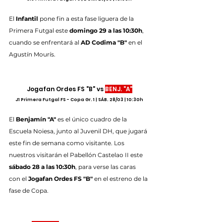
El 
Infantil
 pone fin a esta fase liguera de la 
Primera Futgal este 
domingo 29 a las 10:30h
, 
cuando se enfrentará al 
AD Codima "B"
 en el 
Agustín Mourís.
Jogafan Ordes FS "B" vs 
BENJ. "A"
J1 Primera Futgal FS - Copa Gr. 1 | SÁB. 28/03 | 10:30h
El
 Benjamín "A" 
es el único cuadro de la 
Escuela Noiesa, junto al Juvenil DH, que jugará 
este fin de semana como visitante. Los 
nuestros visitarán el Pabellón Castelao II este 
sábado 28 a las 10:30h
, para verse las caras 
con el 
Jogafan Ordes FS "B"
 en el estreno de la 
fase de Copa.