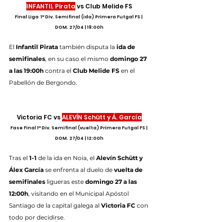
INFANTIL Pirata
 vs Club Melide FS
Final Liga  1ª Div. Semifinal (ida) Primera Futgal FS | 
DOM. 27/04 | 19:00h
El 
Infantil Pirata
 también disputa la 
ida de 
semifinales
, en su caso el mismo 
domingo 27 
a las 19:00h
 contra el 
Club Melide FS
 en el 
Pabellón de Bergondo.
Victoria FC vs 
ALEVÍN Schütt y Á. García
Fase Final 1ª Div. Semifinal (vuelta) Primera Futgal FS | 
DOM. 27/04 | 12:00h
Tras el 
1-1
 de la ida en Noia, el 
Alevín Schütt y 
Álex García
 se enfrenta al duelo de 
vuelta de 
semifinales
 ligueras este 
domingo 27 a las 
12:00h
, visitando en el Municipal Apóstol 
Santiago de la capital galega al 
Victoria FC
 con 
todo por decidirse.