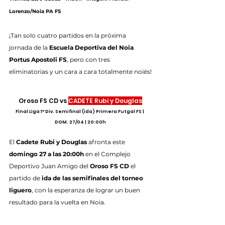
Lorenzo/Noia PA FS
¡Tan solo cuatro partidos en la próxima 
jornada de la 
Escuela Deportiva del Noia 
Portus Apostoli FS
, pero con tres 
eliminatorias y un cara a cara totalmente noiés!
Oroso FS CD vs 
CADETE Rubi y Douglas
Final Liga 1ª Div. Semifinal (ida) Primera Futgal FS | 
DOM. 27/04 | 20:00h
El 
Cadete Rubi y Douglas
 afronta este 
domingo 27 a las 20:00h
 en el Complejo 
Deportivo Juan Amigo del 
Oroso FS CD
 el 
partido de 
ida de las semifinales del torneo 
liguero
, con la esperanza de lograr un buen 
resultado para la vuelta en Noia.