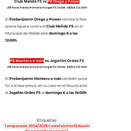
Club Melide FS vs 
PB Diego y Power
J18 Fase Previa Primera Futgal FS | DOM. 06/04 | 12:00h
El 
Prebenjamín Diego y Power
 remata la fase 
previa liguera contra el 
Club Melide FS
 en el 
Municipal de Melide este 
domingo 6 a las 
12:00h
.
PB Montero e Iván
 vs Jogafán Ordes FS
J18 Fase Previa Primera Futgal FS | DOM. 06/04 | 16:00h
El 
Prebenjamín Montero e Iván
 también pone 
fin a la fase previa, en su caso en el Mourís ante 
el 
Jogafán Ordes FS
 el 
domingo 6 a las 16:00h
.
Etiquetas:
Temporada 2024/2025
Cadete
Infantil
Alevín