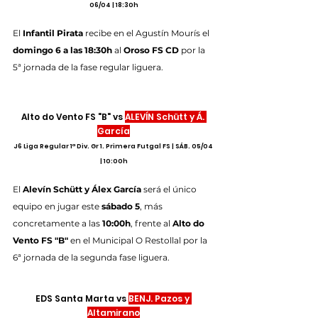
06/04 | 18:30h
El 
Infantil Pirata
 recibe en el Agustín Mourís el 
domingo 6 a las 18:30h
 al 
Oroso FS CD
 por la 
5ª jornada de la fase regular liguera.
Alto do Vento FS "B" vs 
ALEVÍN Schütt y Á. 
García
J6 Liga Regular 1ª Div. Gr 1. Primera Futgal FS | SÁB. 05/04 
| 10:00h
El 
Alevín Schütt y Álex García
 será el único 
equipo en jugar este 
sábado 5
, más 
concretamente a las 
10:00h
, frente al 
Alto do 
Vento FS "B"
 en el Municipal O Restollal por la 
6ª jornada de la segunda fase liguera.
EDS Santa Marta vs 
BENJ. Pazos y 
Altamirano