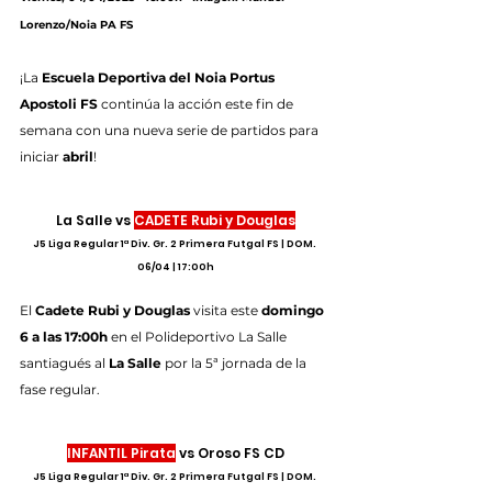
Lorenzo/Noia PA FS
¡La 
Escuela Deportiva del Noia Portus 
Apostoli FS
 continúa la acción este fin de 
semana con una nueva serie de partidos para 
iniciar 
abril
!
La Salle vs 
CADETE Rubi y Douglas
J5 Liga Regular 1ª Div. Gr. 2 Primera Futgal FS | DOM. 
06/04 | 17:00h
El 
Cadete Rubi y Douglas
 visita este 
domingo 
6 a las 17:00h
 en el Polideportivo La Salle 
santiagués al 
La Salle
 por la 5ª jornada de la 
fase regular.
INFANTIL Pirata
 vs Oroso FS CD
J5 Liga Regular 1ª Div. Gr. 2 Primera Futgal FS | DOM. 