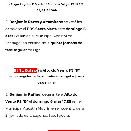
J5 Liga Regular 1ª Div. Gr. 2 Primera Futgal FS | DOM. 
06/04 | 12:00h
El 
Benjamín Pazos y Altamirano
 se verá las 
caras con el 
EDS Santa Marta
 este 
domingo 6 
a las 12:00h
 en el Municipal Apóstol de 
Santiago, en partido de la 
quinta jornada de 
fase regular
 de Liga.
BENJ. Rufino
 vs Alto do Vento FS "B"
J5 Liga Regular 2ª Div. Gr. 2 Primera Futgal FS | DOM. 
06/04 | 17:15h
El 
Benjamín Rufino
 juega ante el 
Alto do 
Vento FS "B"
 el 
domingo 6 a las 17:15h
 en el 
Municipal Agustín Mourís, en encuentro de la 
5ª jornada de la segunda fase liguera.