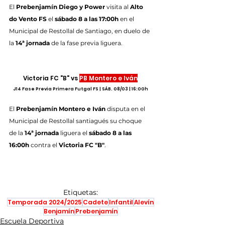
El 
Prebenjamín Diego y Power
 visita al 
Alto 
do Vento FS
 el 
sábado 8 a las 17:00h
 en el 
Municipal de Restollal de Santiago, en duelo de 
la 
14ª jornada
 de la fase previa liguera.
Victoria FC "B" vs 
PB Montero e Iván
J14 Fase Previa Primera Futgal FS | SÁB. 08/03 | 16:00h
El 
Prebenjamín Montero e Iván
 disputa en el 
Municipal de Restollal santiagués su choque 
de la 
14ª jornada
 liguera el 
sábado 8 a las 
16:00h
 contra el 
Victoria FC "B"
.
Etiquetas:
Temporada 2024/2025
Cadete
Infantil
Alevín
Benjamín
Prebenjamín
Escuela Deportiva