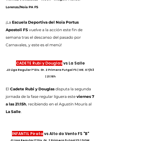
Lorenzo/Noia PA FS
¡La 
Escuela Deportiva del Noia Portus 
Apostoli FS
 vuelve a la acción este fin de 
semana tras el descanso del pasado por 
Carnavales, y este es el menú!
CADETE Rubi y Douglas
 vs La Salle
J2 Liga Regular 1ª Div. Gr. 2 Primera Futgal FS | VIE. 07/03 
| 21:15h
El 
Cadete Rubi y Douglas
 disputa la segunda 
jornada de la fase regular liguera este 
viernes 7 
a las 21:15h
, recibiendo en el Agustín Mourís al 
La Salle
.
INFANTIL Pirata
 vs Alto do Vento FS "B"
J1 Liga Regular 1ª Div. Gr. 2 Primera Futgal FS | DOM. 