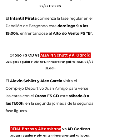
09/03 | 19:00h
El 
Infantil Pirata
 comienza la fase regular en el 
Pabellón de Bergondo este 
domingo 9 a las 
19:00h
, enfrentándose al 
Alto do Vento FS "B"
.
Oroso FS CD vs 
ALEVÍN Schütt y Á. García
J2 Liga Regular 1ª Div. Gr 1. Primera Futgal FS | SÁB. 08/03 
| 11:00h
El 
Alevín Schütt y Álex García
 visita el 
Complejo Deportivo Juan Amigo para verse 
las caras con el 
Oroso FS CD
 este 
sábado 8 a 
las 11:00h
, en la segunda jornada de la segunda 
fase liguera.
BENJ. Pazos y Altamirano
 vs AD Codima
J1 Liga Regular 1ª Div. Gr. 2 Primera Futgal FS | DOM. 