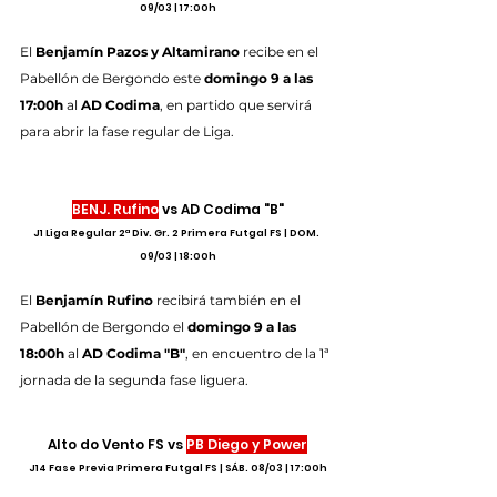
09/03 | 17:00h
El 
Benjamín Pazos y Altamirano
 recibe en el 
Pabellón de Bergondo este 
domingo 9 a las 
17:00h
 al 
AD Codima
, en partido que servirá 
para abrir la fase regular de Liga.
BENJ. Rufino
 vs AD Codima "B"
J1 Liga Regular 2ª Div. Gr. 2 Primera Futgal FS | DOM. 
09/03 | 18:00h
El 
Benjamín Rufino
 recibirá también en el 
Pabellón de Bergondo el 
domingo 9 a las 
18:00h
 al 
AD Codima "B"
, en encuentro de la 1ª 
jornada de la segunda fase liguera.
Alto do Vento FS vs 
PB Diego y Power
J14 Fase Previa Primera Futgal FS | SÁB. 08/03 | 17:00h