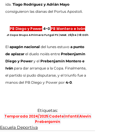
ida. 
Tiago Rodríguez y Adrián Mayo
consiguieron las dianas del Portus Apostoli.
PB Diego y Power
 4-0 
PB Montero e Iván
J1 Copa Grupo A Primera Futgal FS | MAR. 29/04 | 18:00h
El 
apagón nacional
 del lunes estuvo 
a punto 
de aplazar
 el duelo noiés entre 
Prebenjamín 
Diego y Power
 y el 
Prebenjamín Montero e 
Iván
 para dar arranque a la Copa. Finalmente, 
el partido sí pudo disputarse, y el triunfo fue a 
manos del PB Diego y Power por 
4-0
.
Etiquetas:
Temporada 2024/2025
Cadete
Infantil
Alevín
Prebenjamín
Escuela Deportiva