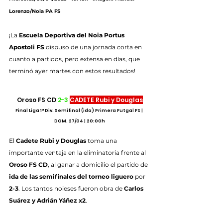
Lorenzo/Noia PA FS
¡La 
Escuela Deportiva del Noia Portus 
Apostoli FS
 dispuso de una jornada corta en 
cuanto a partidos, pero extensa en días, que 
terminó ayer martes con estos resultados!
Oroso FS CD 
2-3
CADETE Rubi y Douglas
Final Liga 1ª Div. Semifinal (ida) Primera Futgal FS | 
DOM. 27/04 | 20:00h
El 
Cadete Rubi y Douglas
 toma una 
importante ventaja en la eliminatoria frente al 
Oroso FS CD
, al ganar a domicilio el partido de 
ida de las semifinales del torneo liguero
 por 
2-3
. Los tantos noieses fueron obra de 
Carlos 
Suárez y Adrián Yáñez x2
.