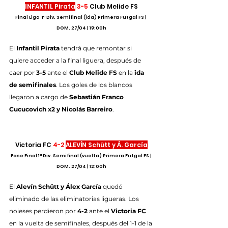
INFANTIL Pirata
3-5
 Club Melide FS
Final Liga  1ª Div. Semifinal (ida) Primera Futgal FS | 
DOM. 27/04 | 19:00h
El 
Infantil Pirata
 tendrá que remontar si 
quiere acceder a la final liguera, después de 
caer por 
3-5
 ante el 
Club Melide FS
 en la 
ida 
de semifinales
. Los goles de los blancos 
llegaron a cargo de 
Sebastián Franco 
Cucucovich x2 y Nicolás Barreiro
.
Victoria FC 
4-2
ALEVÍN Schütt y Á. García
Fase Final 1ª Div. Semifinal (vuelta) Primera Futgal FS | 
DOM. 27/04 | 12:00h
El 
Alevín Schütt y Álex García
 quedó 
eliminado de las eliminatorias ligueras. Los 
noieses perdieron por 
4-2
 ante el 
Victoria FC
en la vuelta de semifinales, después del 1-1 de la 