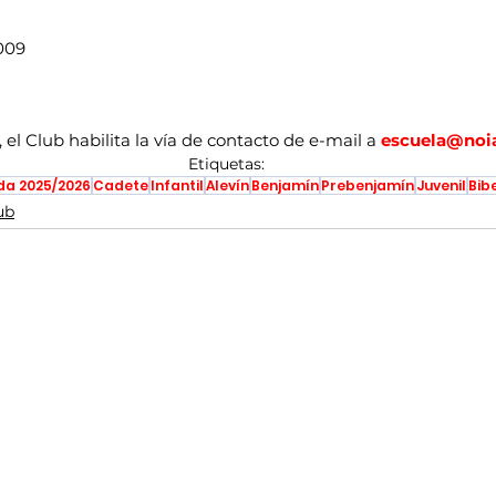
009
el Club habilita la vía de contacto de e-mail a 
escuela@noi
Etiquetas:
a 2025/2026
Cadete
Infantil
Alevín
Benjamín
Prebenjamín
Juvenil
Bib
ub