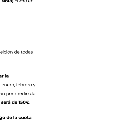
. Noia)
 como en 
sición de todas 
r la 
 enero, febrero y 
rán por medio de 
 será de 150€
.
go de la cuota 