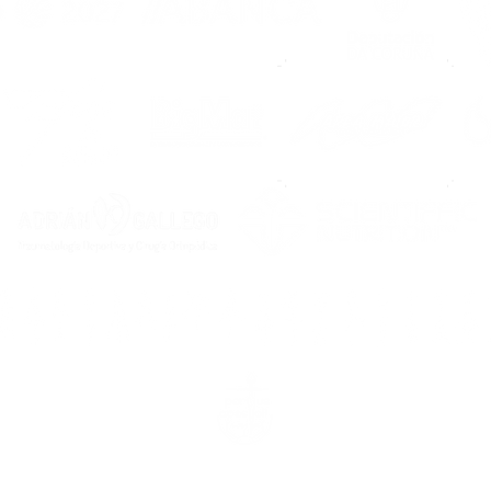
arcasía, 16 bajo, 15200. Noia (A Coruña) & calle Carcasía, 7, 15