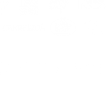
200. Noia (A Coruña)