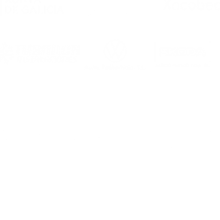
Ourense
Dirección
: calle C