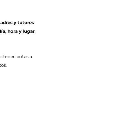
adres y tutores 
día, hora y lugar
.
ertenecientes a 
tos.