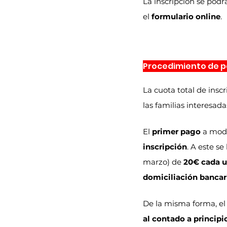
La inscripción se podrá
el 
formulario online
.
Procedimiento de p
La cuota total de inscr
las familias interesada
El 
primer pago
 a mod
inscripción
. A este se
marzo) de 
20€ cada 
domiciliación bancar
De la misma forma, el
al contado a princip