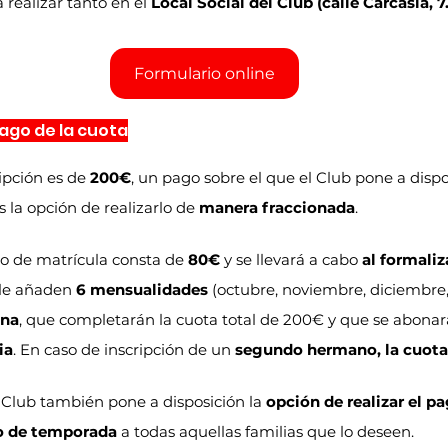
 realizar tanto en el 
Local Social del Club (calle Carcasía, 7
Formulario online
ago de la cuota
ipción es de 
200€
, un pago sobre el que el Club pone a dispo
s la opción de realizarlo de 
manera fraccionada
.
o de matrícula consta de 
80€
 y se llevará a cabo 
al formaliza
 le añaden 
6 mensualidades
 (octubre, noviembre, diciembre,
una
, que completarán la cuota total de 200€ y que se abona
ia
. En caso de inscripción de un 
segundo hermano, la cuota
 Club también pone a disposición la 
opción de realizar el pa
io de temporada
 a todas aquellas familias que lo deseen.