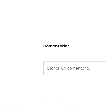
Comentarios
Escribir un comentario...
El Noia Portus Apostoli FS
rubrica un convenio de
colaboración con el
Academia Futsal