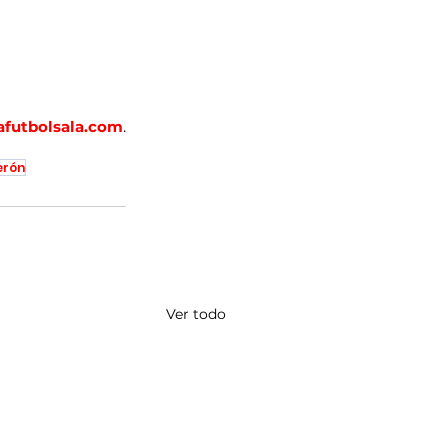
afutbolsala.com
.
erón
Ver todo