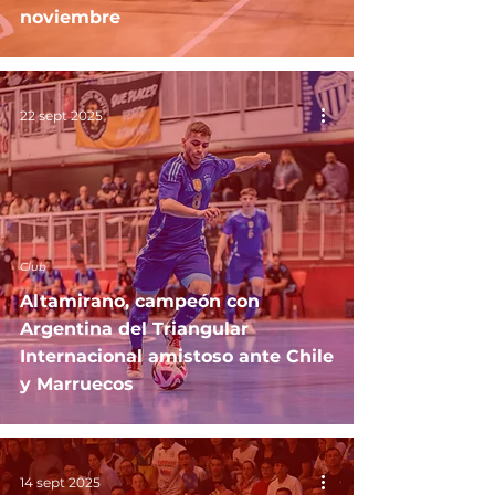
noviembre
22 sept 2025
Club
Altamirano, campeón con
Argentina del Triangular
Internacional amistoso ante Chile
y Marruecos
14 sept 2025