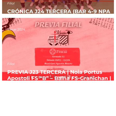
Filial
S
CRÓNICA J24 TERCERA (BAR 4-9 NPA
“B”) | Al parón demostrando firmeza
8 mar 2024
Filial
PREVIA J23 TERCERA | Noia Portus
Apostoli FS “B” – Baíña FS-Granichan |
Opción para redimirse