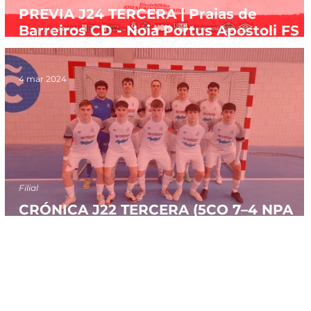
PREVIA J24 TERCERA | Praias de
Barreiros CD - Noia Portus Apostoli FS
“B” | Una última antes del parón
4 mar 2024
Filial
CRÓNICA J22 TERCERA (5CO 7–4 NPA
“B”) | Frenazo en A Coruña