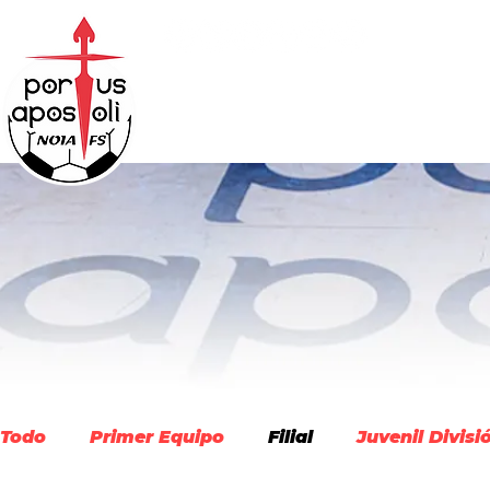
ABONOS
TIENDA
Todo
Primer Equipo
Filial
Juvenil Divis